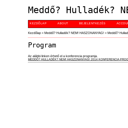
Meddő? Hulladék? N
KEZDŐLAP
ABOUT
BEJELENTKEZÉS
ACCOU
Kezdőlap
>
Meddő? Hulladék? NEM! HASZONANYAG!
>
Meddő? Hull
Program
Az alábbi linken érhető el a konferencia programja.
MEDDŐ? HULLADÉK? NEM! HASZONANYAG! 2014 KONFERENCIA PRO