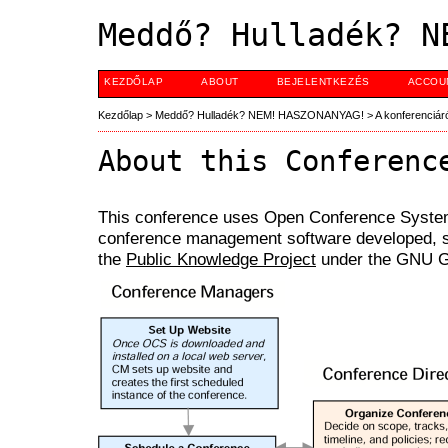
Meddő? Hulladék? N
KEZDŐLAP
ABOUT
BEJELENTKEZÉS
ACCOU
Kezdőlap
>
Meddő? Hulladék? NEM! HASZONANYAG!
>
A konferenciár
About this Conferenc
This conference uses Open Conference System
conference management software developed, su
the
Public Knowledge Project
under the GNU Ge