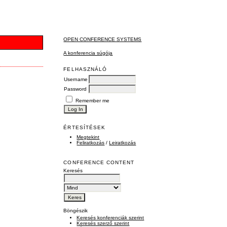
OPEN CONFERENCE SYSTEMS
A konferencia súgója
FELHASZNÁLÓ
Username
Password
Remember me
ÉRTESÍTÉSEK
Megtekint
Feliratkozás
/
Leiratkozás
CONFERENCE CONTENT
Keresés
Böngészik
Keresés konferenciák szerint
Keresés szerző szerint