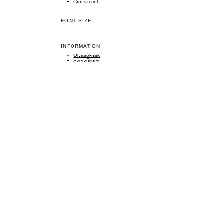
Cím szerint
FONT SIZE
INFORMATION
Olvasóknak
Szerzőknek