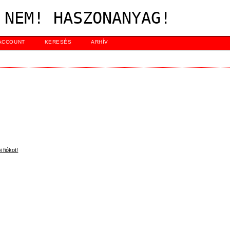
 NEM! HASZONANYAG!
ACCOUNT
KERESÉS
ARHÍV
 fiókot!