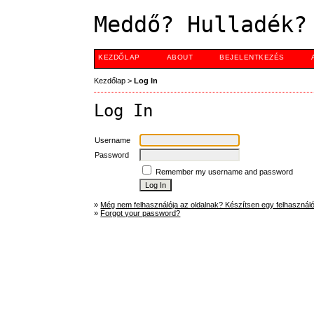
Meddő? Hulladék?
KEZDŐLAP
ABOUT
BEJELENTKEZÉS
Kezdőlap
>
Log In
Log In
Username
Password
Remember my username and password
»
Még nem felhasználója az oldalnak? Készítsen egy felhasználói
»
Forgot your password?