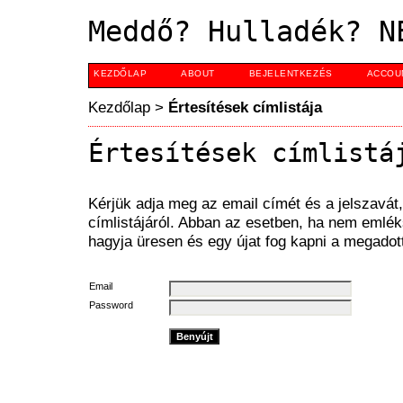
Meddő? Hulladék? N
KEZDŐLAP
ABOUT
BEJELENTKEZÉS
ACCOU
Kezdőlap
>
Értesítések címlistája
Értesítések címlistá
Kérjük adja meg az email címét és a jelszavát,
címlistájáról. Abban az esetben, ha nem emlék
hagyja üresen és egy újat fog kapni a megadot
Email
Password