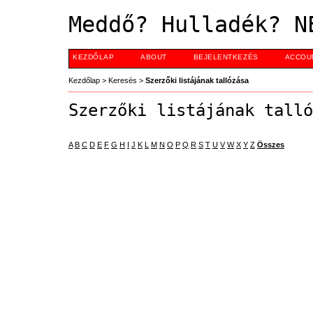
Meddő? Hulladék? N
KEZDŐLAP
ABOUT
BEJELENTKEZÉS
ACCOU
Kezdőlap
>
Keresés
>
Szerzőki listájának tallózása
Szerzőki listájának talló
A
B
C
D
E
F
G
H
I
J
K
L
M
N
O
P
Q
R
S
T
U
V
W
X
Y
Z
Összes